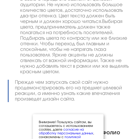
аудитории. Не нужно использовать большое
количество цветов, достаточно использовать
два-три оттенка. Цвет текста должен быть
черным и должен хорошо читаться.Выбирая
цвета, предприниматель должен также
полагаться на потребность посетителей.
Подбирать цвета по контрасту или же близкие
оттенки. Чтобы переход был плавным и
спокойным, чтобы не напрягать глаза
пользователя. Яркие акценты не должны
отвлекать от важной информации. Также не
нужно добавлять текст в рамки или же выделять
красным цветом.
Прежде чем запускать свой сайт нужно
продемонстрировать его на предмет целевой
реакции, а именно узнать какие впечатления
произведет дизайн сайта.
Внимание! Пользуясь сайтом, вы
соглашаетесь с использованием
cookies, даете
согласие на
ПОРТФОЛИО
обработку персональных данных
,
ознакомлены с
политикой