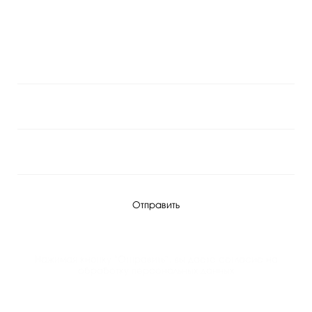
САЙТ
С вами свяжется наш специалист
Отправить
Нажимая кнопку "Отправить", вы даете согласие на
обработку
персональных данных