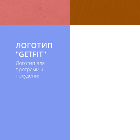
ЛОГОТИП
"GETFIT"
Логотип для
программы
похудения